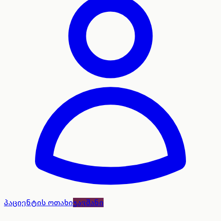
პაციენტის ოთახი
ჯავშანი