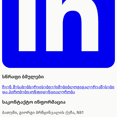
სწრაფი ბმულები
ჩვენ შესახებ
სერვისები
ექიმები
ბლოგი
გალერეა
წესები
და პირობები
კონფიდენციალურობა
საკონტაქტო ინფორმაცია
ბათუმი, გიორგი ბრწყინვალის ქუჩა, N81