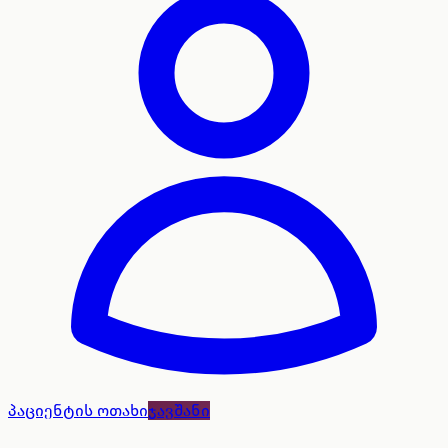
პაციენტის ოთახი
ჯავშანი