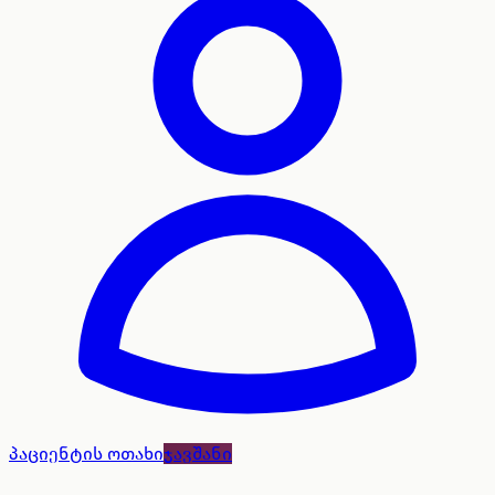
პაციენტის ოთახი
ჯავშანი