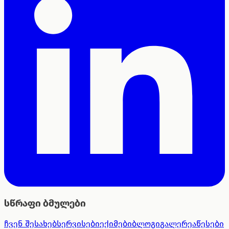
სწრაფი ბმულები
ჩვენ შესახებ
სერვისები
ექიმები
ბლოგი
გალერეა
წესები