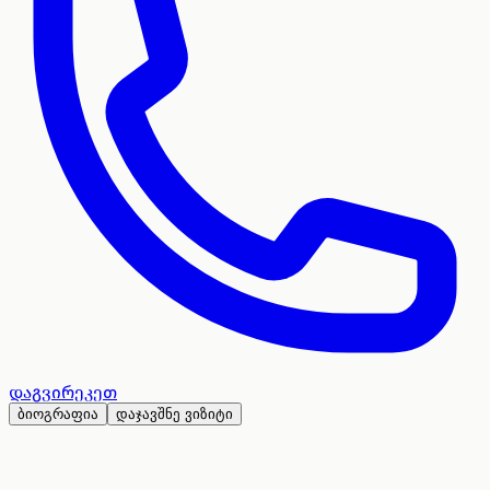
დაგვირეკეთ
ბიოგრაფია
დაჯავშნე ვიზიტი