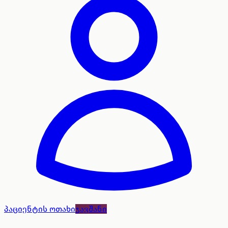
პაციენტის ოთახი
ჯავშანი