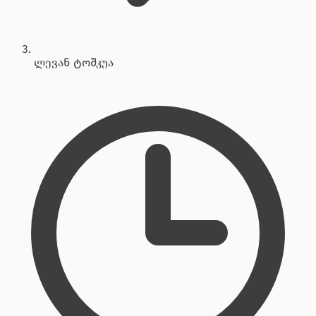
ლევან ტოშკუა