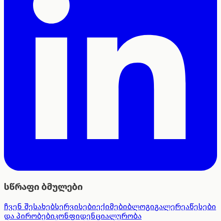
სწრაფი ბმულები
ჩვენ შესახებ
სერვისები
ექიმები
ბლოგი
გალერეა
წესები
და პირობები
კონფიდენციალურობა