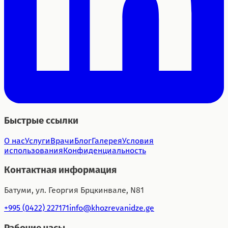
Быстрые ссылки
О нас
Услуги
Врачи
Блог
Галерея
Условия
использования
Конфиденциальность
Контактная информация
Батуми, ул. Георгия Брцкинвале, N81
+995 (0422) 227171
info@khozrevanidze.ge
Рабочие часы