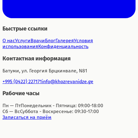
Быстрые ссылки
О нас
Услуги
Врачи
Блог
Галерея
Условия
использования
Конфиденциальность
Контактная информация
Батуми, ул. Георгия Брцкинвале, N81
+995 (0422) 227171
info@khozrevanidze.ge
Рабочие часы
Пн — Пт
Понедельник - Пятница: 09:00-18:00
Сб — Вс
Суббота - Воскресенье: 09:30-17:00
Записаться на приём