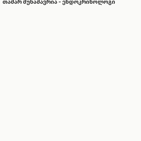
თამარ მუხაშავრია - ენდოკრინოლოგი