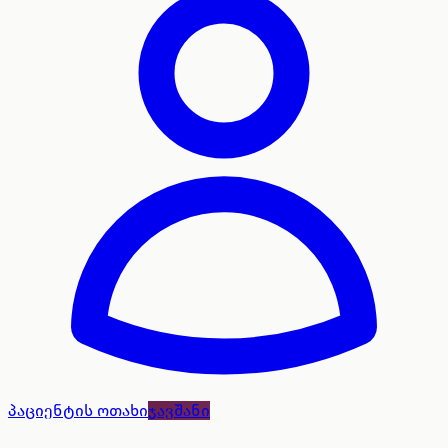
პაციენტის ოთახი
ჯავშანი