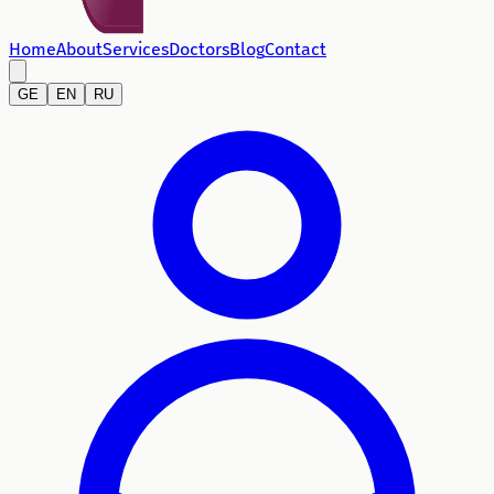
Home
About
Services
Doctors
Blog
Contact
GE
EN
RU