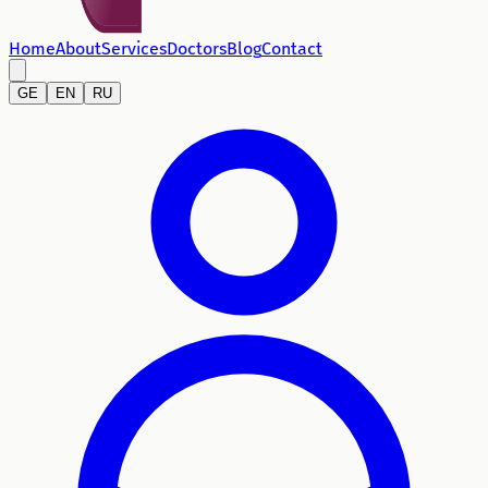
Home
About
Services
Doctors
Blog
Contact
GE
EN
RU