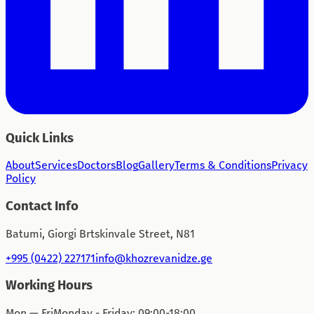
Quick Links
About
Services
Doctors
Blog
Gallery
Terms & Conditions
Privacy
Policy
Contact Info
Batumi, Giorgi Brtskinvale Street, N81
+995 (0422) 227171
info@khozrevanidze.ge
Working Hours
Mon — Fri
Monday - Friday: 09:00-18:00