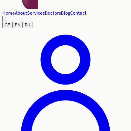
Home
About
Services
Doctors
Blog
Contact
GE
EN
RU