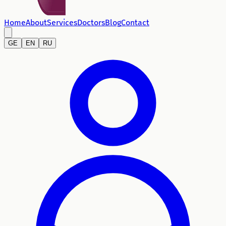
Home
About
Services
Doctors
Blog
Contact
GE
EN
RU