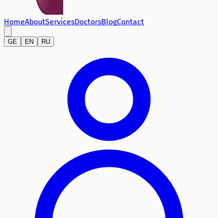
Home
About
Services
Doctors
Blog
Contact
GE
EN
RU